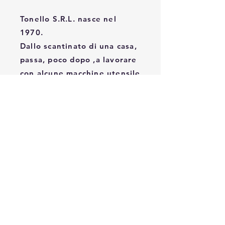
Tonello S.R.L. nasce nel
1970.
Dallo scantinato di una casa,
passa, poco dopo ,a lavorare
con alcune macchine utensile
concessegli in prestito.
Da li i primi passi, per poi
qualche anno piu tardi,
costruirsi finalmente la
propria officina.
Da li, nasce Tonello.
TONELLO S.R.L.